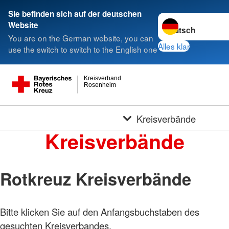
Sie befinden sich auf der deutschen
Sprache wechseln 
Website
You are on the German website, you can
Alles klar
use the switch to switch to the English one
Kreisverband
Rosenheim
Kreisverbände
Kreisverbände
Rotkreuz Kreisverbände
Bitte klicken Sie auf den Anfangsbuchstaben des
Foto:
A.
gesuchten Kreisverbandes.
Zelck