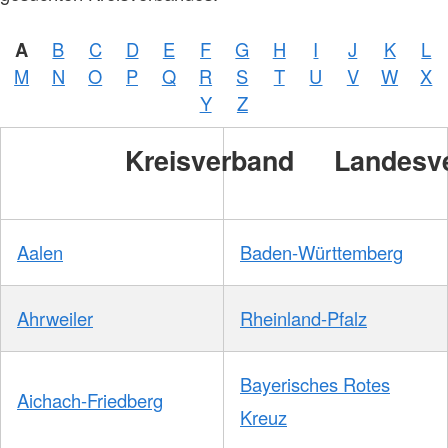
/
DRKS
A
B
C
D
E
F
G
H
I
J
K
L
M
N
O
P
Q
R
S
T
U
V
W
X
Y
Z
Kreisverband
Landesv
Aalen
Baden-Württemberg
Ahrweiler
Rheinland-Pfalz
Bayerisches Rotes
Aichach-Friedberg
Kreuz