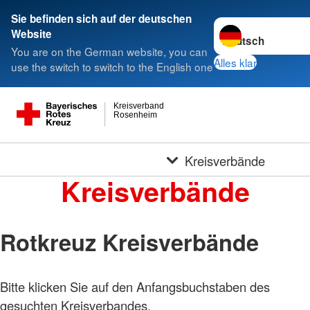
Sie befinden sich auf der deutschen
Sprache wechseln 
Website
You are on the German website, you can
Alles klar
use the switch to switch to the English one
Kreisverband
Rosenheim
Kreisverbände
Kreisverbände
Rotkreuz Kreisverbände
Bitte klicken Sie auf den Anfangsbuchstaben des
Foto:
A.
gesuchten Kreisverbandes.
Zelck