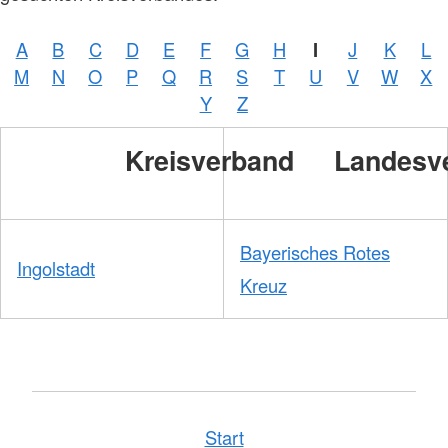
/
DRKS
A
B
C
D
E
F
G
H
I
J
K
L
M
N
O
P
Q
R
S
T
U
V
W
X
Y
Z
Kreisverband
Landesv
Bayerisches Rotes
Ingolstadt
Kreuz
Start