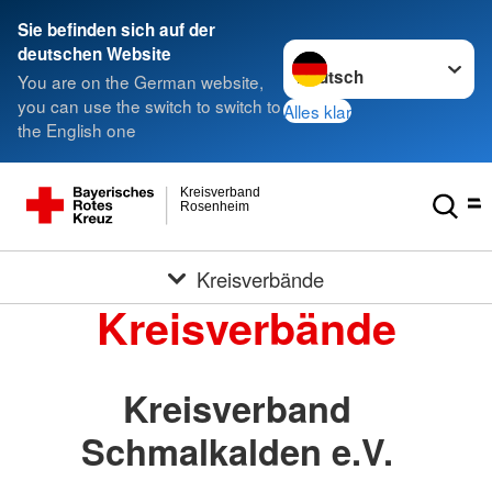
Sie befinden sich auf der
Sprache wechseln zu
deutschen Website
You are on the German website,
you can use the switch to switch to
Alles klar
the English one
Kreisverband
Rosenheim
Kreisverbände
Kreisverbände
Kreisverband
Schmalkalden e.V.