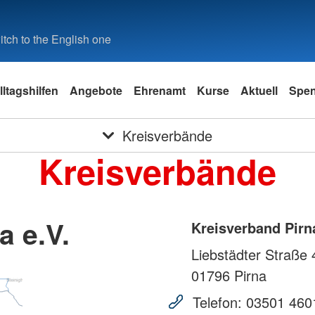
tch to the English one
lltagshilfen
Angebote
Ehrenamt
Kurse
Aktuell
Spe
Kreisverbände
Kreisverbände
a e.V.
Kreisverband Pirna
Liebstädter Straße 
01796
Pirna
Telefon:
03501 460