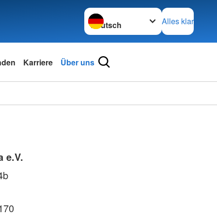
Sprache wechseln zu
Alles klar
nden
Karriere
Über uns
 e.V.
4b
170