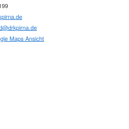
199
kpirna.de
nd@drkpirna.de
ogle Maps Ansicht