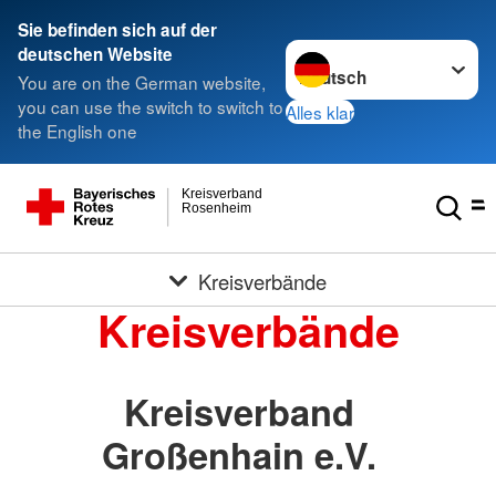
Sie befinden sich auf der
Sprache wechseln zu
deutschen Website
You are on the German website,
you can use the switch to switch to
Alles klar
the English one
Kreisverband
Rosenheim
Kreisverbände
Kreisverbände
Kreisverband
Großenhain e.V.