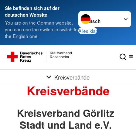
Sie befinden sich auf der
Sprache wechseln zu
deutschen Website
You are on the German website,
you can use the switch to switch to
Alles klar
the English one
Kreisverband
Rosenheim
Kreisverbände
Kreisverbände
Kreisverband Görlitz
Stadt und Land e.V.