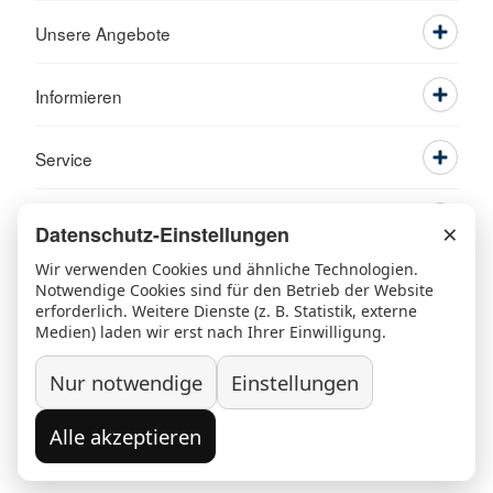
Unsere Angebote
Informieren
Service
×
Datenschutz-Einstellungen
Wir verwenden Cookies und ähnliche Technologien.
Notwendige Cookies sind für den Betrieb der Website
erforderlich. Weitere Dienste (z. B. Statistik, externe
Medien) laden wir erst nach Ihrer Einwilligung.
Nur notwendige
Einstellungen
Ansprechpartner
Kontakt
Beschwerde/Lob
Sitemap
Datenschutz
Grundsatzerklärung nach LkSG
Alle akzeptieren
Widerruf/Kündigung
Impressum
© 2026 Kreisverband Rosenheim