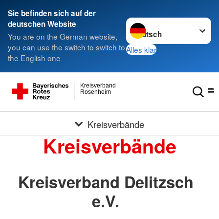
Sie befinden sich auf der
Sprache wechseln zu
deutschen Website
You are on the German website,
you can use the switch to switch to
Alles klar
the English one
Kreisverband
Rosenheim
Kreisverbände
Kreisverbände
Kreisverband Delitzsch
e.V.