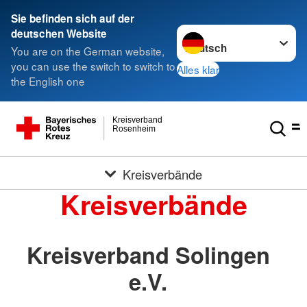
Sie befinden sich auf der
Sprache wechseln zu
deutschen Website
You are on the German website,
you can use the switch to switch to
Alles klar
the English one
Kreisverband
Rosenheim
Kreisverbände
Kreisverbände
Kreisverband Solingen
e.V.