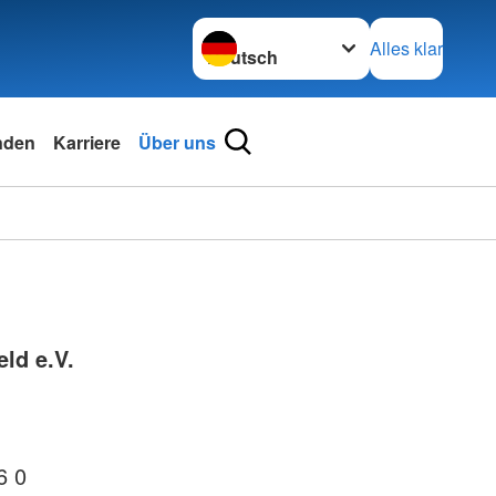
Sprache wechseln zu
Alles klar
nden
Karriere
Über uns
ld e.V.
6 0