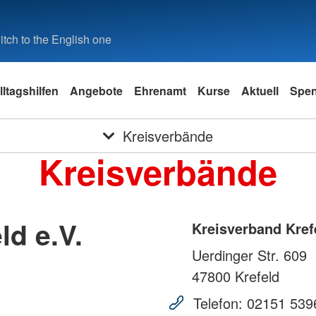
tch to the English one
lltagshilfen
Angebote
Ehrenamt
Kurse
Aktuell
Spe
Kreisverbände
Kreisverbände
ld e.V.
Kreisverband Krefe
Uerdinger Str. 609
47800
Krefeld
Telefon:
02151 539