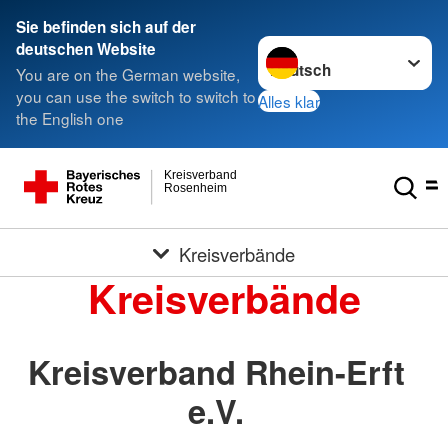
Sie befinden sich auf der
Sprache wechseln zu
deutschen Website
You are on the German website,
you can use the switch to switch to
Alles klar
the English one
Kreisverband
Rosenheim
Kreisverbände
Kreisverbände
Kreisverband Rhein-Erft
e.V.