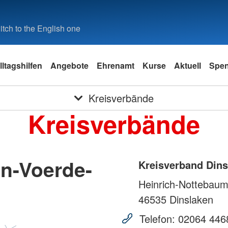
tch to the English one
lltagshilfen
Angebote
Ehrenamt
Kurse
Aktuell
Spe
Kreisverbände
Kreisverbände
en-Voerde-
Kreisverband Dins
Heinrich-Nottebaum
46535
Dinslaken
Telefon:
02064 446