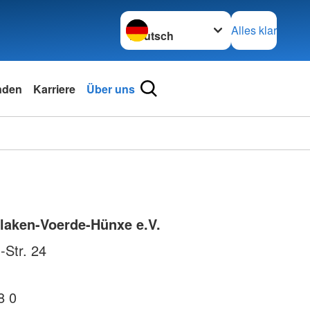
Sprache wechseln zu
Alles klar
nden
Karriere
Über uns
laken-Voerde-Hünxe e.V.
-Str. 24
8 0