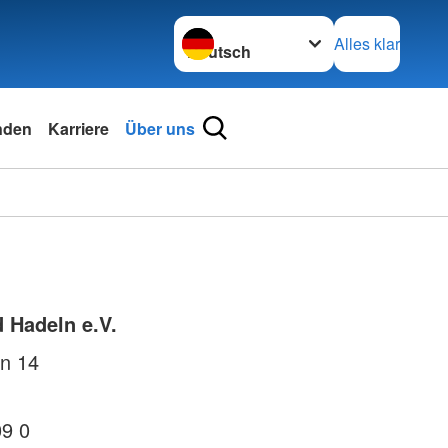
Sprache wechseln zu
Alles klar
nden
Karriere
Über uns
 Hadeln e.V.
n 14
09 0