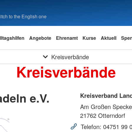
tch to the English one
lltagshilfen
Angebote
Ehrenamt
Kurse
Aktuell
Spe
Kreisverbände
Kreisverbände
deln e.V.
Kreisverband Land
Am Großen Specke
21762
Otterndorf
Telefon:
04751 99 