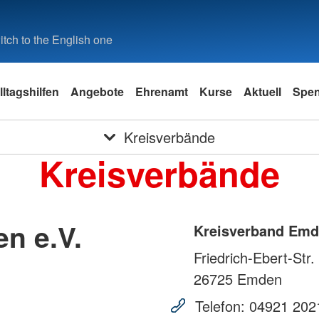
tch to the English one
lltagshilfen
Angebote
Ehrenamt
Kurse
Aktuell
Spe
Kreisverbände
Kreisverbände
n e.V.
Kreisverband Emd
Friedrich-Ebert-Str.
26725
Emden
Telefon:
04921 202