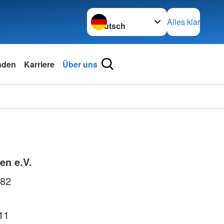
Sprache wechseln zu
Alles klar
nden
Karriere
Über uns
en e.V.
 82
11