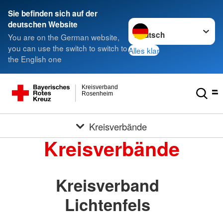
Sie befinden sich auf der
Sprache wechseln zu
deutschen Website
You are on the German website,
you can use the switch to switch to
Alles klar
the English one
Kreisverband
Rosenheim
Kreisverbände
Kreisverbände
Kreisverband
Lichtenfels